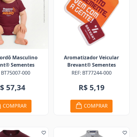
ordô Masculino
Aromatizador Veicular
ant® Sementes
Brevant® Sementes
: BT75007-000
REF: BT77244-000
$ 57,34
R$ 5,19
COMPRAR
COMPRAR