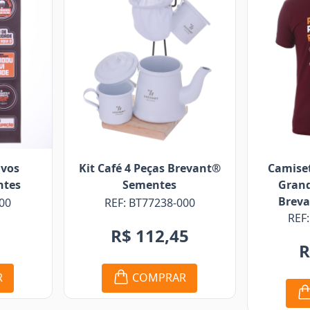
ivos
Kit Café 4 Peças Brevant®
Camiset
ntes
Sementes
Grand
Brev
00
REF: BT77238-000
REF
0
R$ 112,45
R
R
COMPRAR