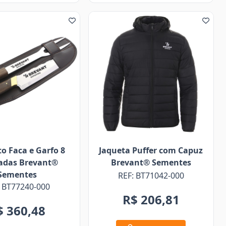
o Faca e Garfo 8
Jaqueta Puffer com Capuz
adas Brevant®
Brevant® Sementes
Sementes
REF: BT71042-000
: BT77240-000
R$ 206,81
$ 360,48