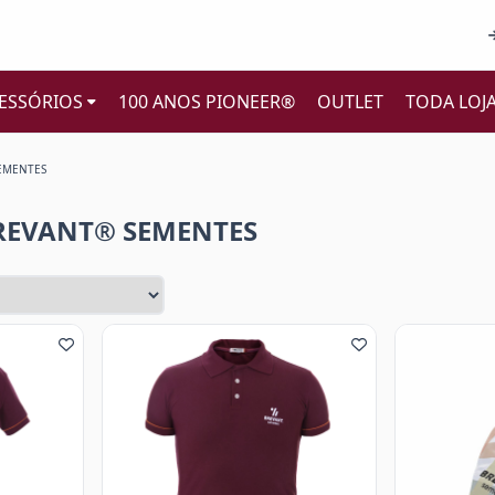
ESSÓRIOS
100 ANOS PIONEER®
OUTLET
TODA LOJ
EMENTES
BREVANT® SEMENTES