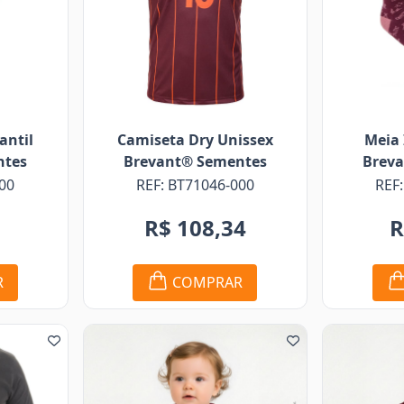
antil
Camiseta Dry Unissex
Meia 
ntes
Brevant® Sementes
Brev
00
REF: BT71046-000
REF
5
R$ 108,34
R
R
COMPRAR