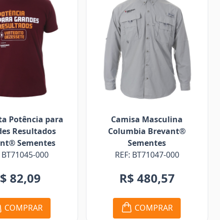
a Potência para
Camisa Masculina
es Resultados
Columbia Brevant®
ant® Sementes
Sementes
: BT71045-000
REF: BT71047-000
$ 82,09
R$ 480,57
COMPRAR
COMPRAR