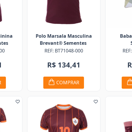
inina
Polo Marsala Masculina
Baba
ntes
Brevant® Sementes
00
REF: BT71048-000
REF
1
R$ 134,41
R
R
COMPRAR