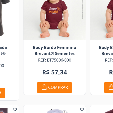
nada
Body Bordô Feminino
Body B
nt®
Brevant® Sementes
Brev
REF: BT75006-000
REF
00
R$ 57,34
R
8
COMPRAR
R