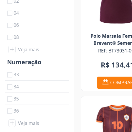
02
04
06
Polo Marsala Fem
08
Brevant® Seme
Veja mais
REF: BT73031-0
Numeração
R$ 134,4
33
COMPRA
34
35
36
Veja mais