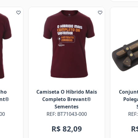
lho
Camiseta O Híbrido Mais
Conjunt
nt®
Completo Brevant®
Poleg
Sementes
00
REF: BT71043-000
REF
9
R$ 82,09
R