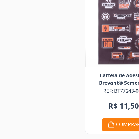
Cartela de Ades
Brevant® Seme
REF: BT77243-0
R$ 11,5
COMPRA