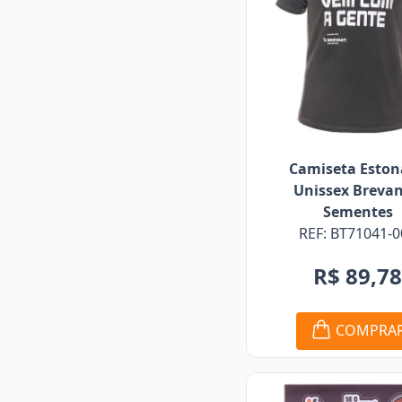
Camiseta Esto
Unissex Breva
Sementes
REF: BT71041-0
R$ 89,7
COMPRA