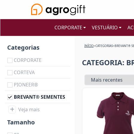
CORPORATE
VESTUÁRIO
AC
Categorias
INÍCIO
>
CATEGORIAS
>
BREVANT® S
CORPORATE
CATEGORIA: 
CORTEVA
PIONEER®
BREVANT® SEMENTES
Veja mais
Tamanho