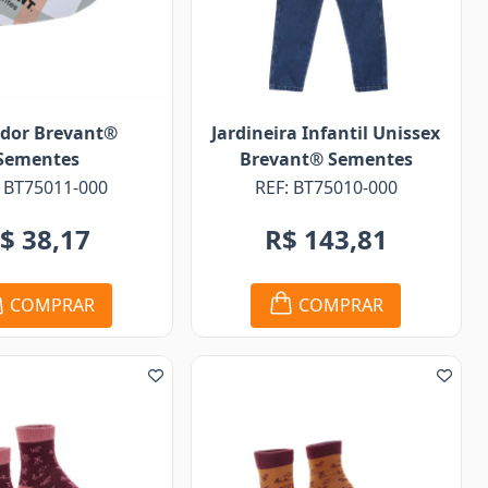
dor Brevant®
Jardineira Infantil Unissex
Sementes
Brevant® Sementes
: BT75011-000
REF: BT75010-000
$ 38,17
R$ 143,81
COMPRAR
COMPRAR