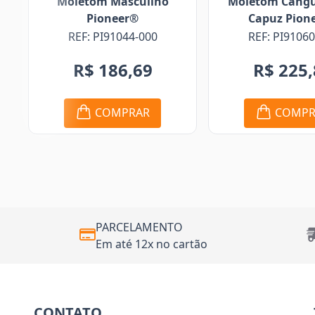
ino
Moletom Canguru com
Polo M
Capuz Pioneer®
#CanaÉCor
0
REF: PI91060-000
REF: CA
R$ 
R$ 225,89
R$ 
COMPRAR
C
PARCELAMENTO
Em até 12x no cartão
CONTATO