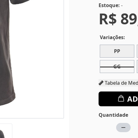
Estoque:
-
R$ 89
Variações:
PP
GG
Tabela d
AD
Quantidade