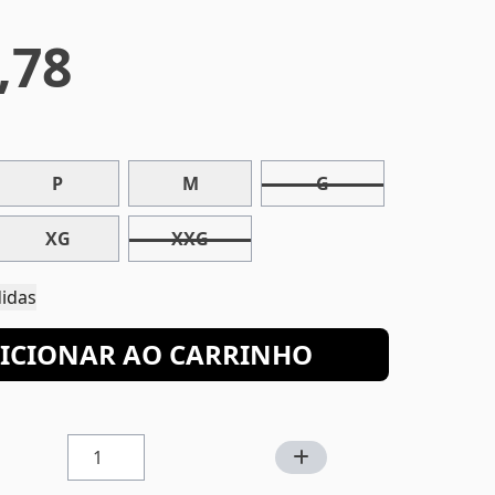
,78
P
M
G
XG
XXG
e Medidas
ICIONAR AO CARRINHO