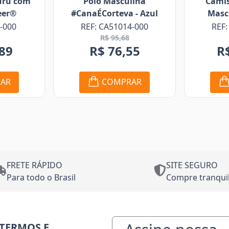
asculina
Camisa Xadrez Azul
C
teva - Azul
Masculina Corteva
M
51014-000
REF: CA51061-000
95,68
76,55
R$ 244,12
OMPRAR
COMPRAR
FRETE RÁPIDO
SITE SEGURO
Para todo o Brasil
Compre tranqui
TERMOS E