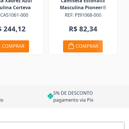
amiseta Estonada
Camiseta Masculina
asculina Pioneer®
Verde Pioneer®
REF: PI91068-000
REF: PI91027-000
R$ 83,80
R$ 82,34
R$ 41,90
COMPRAR
COMPRAR
5% DE DESCONTO
lo
pagamento via Pix