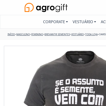
CORPORATE
VESTUÁRIO
AC
INÍCIO
>
MASCULINO
>
FEMININO
>
BREVANT® SEMENTES
>
VESTUÁRIO
>
TODA LOJA
>
CAMIS