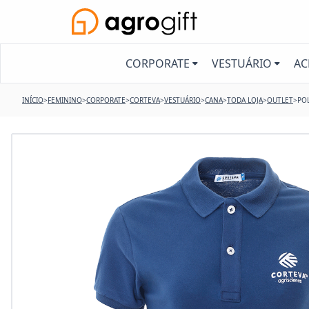
CORPORATE
VESTUÁRIO
AC
INÍCIO
>
FEMININO
>
CORPORATE
>
CORTEVA
>
VESTUÁRIO
>
CANA
>
TODA LOJA
>
OUTLET
>
PO