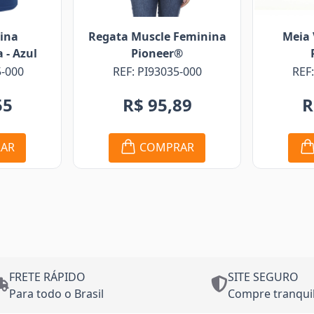
ina
Regata Muscle Feminina
Meia 
 - Azul
Pioneer®
5-000
REF: PI93035-000
REF
55
R$ 95,89
R
AR
COMPRAR
FRETE RÁPIDO
SITE SEGURO
Para todo o Brasil
Compre tranqui