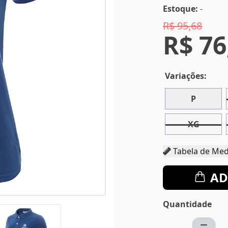
Estoque:
-
R$ 95,68
R$ 76
Variações:
P
XG
Tabela d
AD
Quantidade