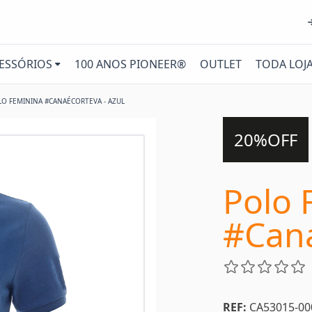
ESSÓRIOS
100 ANOS PIONEER®
OUTLET
TODA LOJ
LO FEMININA #CANAÉCORTEVA - AZUL
20%OFF
Polo 
#Cana
REF:
CA53015-00