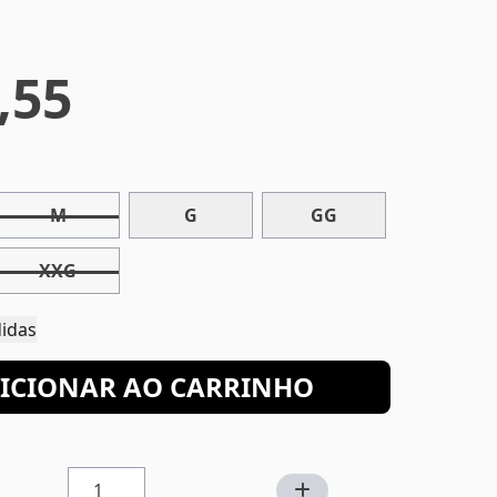
,55
M
G
GG
XXG
e Medidas
ICIONAR AO CARRINHO