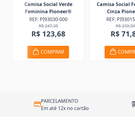
e
Camisa Social Feminina
Jaqueta Ros
®
Cinza Pioneer®
Cort
REF: PI93015-000
REF: CA5
R$ 239,50
R$ 30
R$ 71,85
R$ 15
COMPRAR
CO
PARCELAMENTO
Em até 12x no cartão