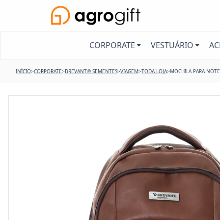
CORPORATE
VESTUÁRIO
AC
INÍCIO
>
CORPORATE
>
BREVANT® SEMENTES
>
VIAGEM
>
TODA LOJA
>
MOCHILA PARA NOT