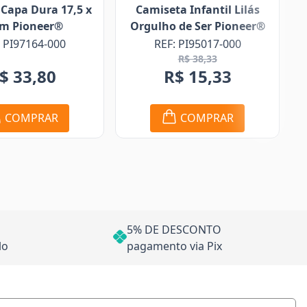
seta Infantil Lilás
Caneta Touch Brevant®
lho de Ser Pioneer®
Sementes
REF: PI95017-000
REF: BT77229-000
R$ 38,33
R$ 15,33
R$ 11,49
COMPRAR
COMPRAR
5% DE DESCONTO
lo
pagamento via Pix