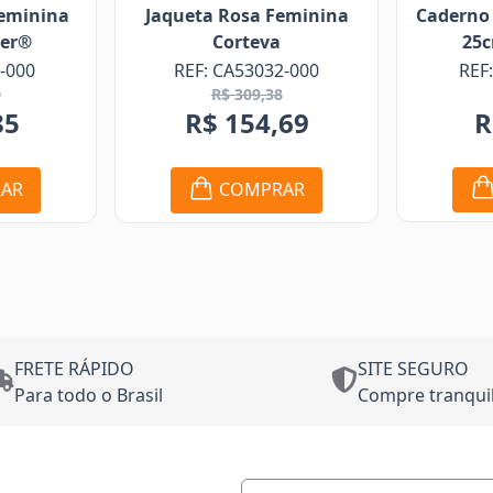
Caderno Capa Dura 17,5 x
Cami
a Feminina
25cm Pioneer®
Orgu
eva
REF: PI97164-000
3032-000
9,38
R$ 33,80
4,69
COMPRAR
MPRAR
FRETE RÁPIDO
SITE SEGURO
Para todo o Brasil
Compre tranqui