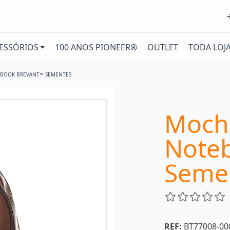
ESSÓRIOS
100 ANOS PIONEER®
OUTLET
TODA LOJ
EBOOK BREVANT™ SEMENTES
Mochi
Note
Seme
REF:
BT77008-00