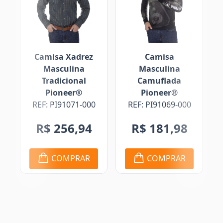
Camisa Xadrez
Camisa
B
Masculina
Masculina
Tradicional
Camuflada
Pioneer®
Pioneer®
REF
REF: PI91071-000
REF: PI91069-000
R
R$ 256,94
R$ 181,98
COMPRAR
COMPRAR