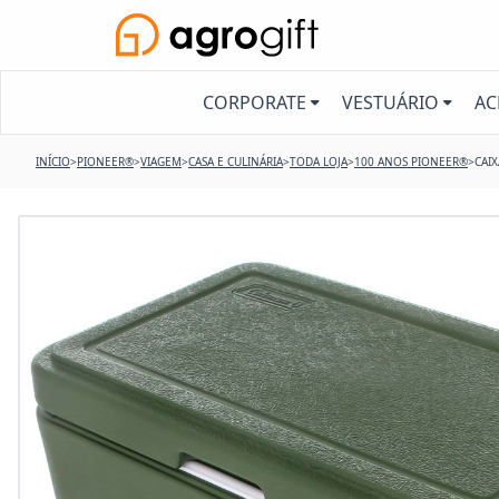
CORPORATE
VESTUÁRIO
AC
INÍCIO
>
PIONEER®
>
VIAGEM
>
CASA E CULINÁRIA
>
TODA LOJA
>
100 ANOS PIONEER®
>
CAI