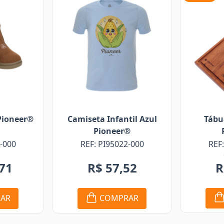
Tábua De Madeira
ntil Azul
Cam
Pioneer®
r®
Masc
REF: PI97154-000
22-000
RE
R$ 283,05
R$ 84,92
,52
COMPRAR
RAR