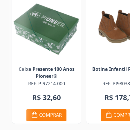
os
Botina Infantil Pioneer®
Camiseta Infa
Pionee
REF: PI98038-000
REF: PI950
R$ 178,71
R$ 57
COMPRAR
COMP