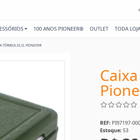
ESSÓRIOS
100 ANOS PIONEER®
OUTLET
TODA LOJ
XA TÉRMICA 26,5L PIONEER®
Caixa
Pion
REF:
PI97197-00
Estoque:
53