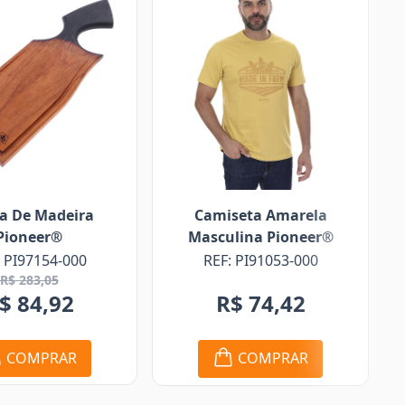
iseta Amarela
Boné Infantil Brim Azul
ulina Pioneer®
Pioneer®
F: PI91053-000
REF: PI99036-000
R$ 74,42
R$ 43,64
COMPRAR
COMPRAR