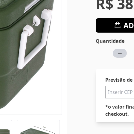
R$ 38
AD
Quantidade
Previsão de
*o valor fin
checkout.