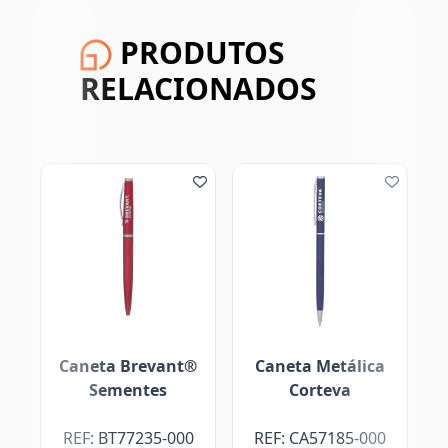
PRODUTOS
RELACIONADOS
Caneta Brevant®
Caneta Metálica
Cad
Sementes
Corteva
REF: BT77235-000
REF: CA57185-000
REF