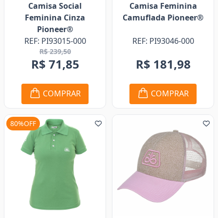
Camisa Social
Camisa Feminina
Feminina Cinza
Camuflada Pioneer®
Pioneer®
REF: PI93015-000
REF: PI93046-000
R$ 239,50
R$ 71,85
R$ 181,98
COMPRAR
COMPRAR
80%OFF