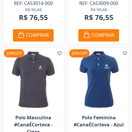
REF: CA53014-000
REF: CA53009-000
R$ 95,68
R$ 95,68
R$ 76,55
R$ 76,55
COMPRAR
COMPRAR
20%OFF
20%OFF
Polo Masculina
Polo Feminina
#CanaÉCorteva -
#CanaÉCorteva - Azul
Cinza