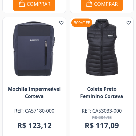
COMPRAR
COMPRAR
50%OFF
Mochila Impermeável
Colete Preto
Corteva
Feminino Corteva
REF: CA57180-000
REF: CA53033-000
R$ 234,18
R$ 123,12
R$ 117,09